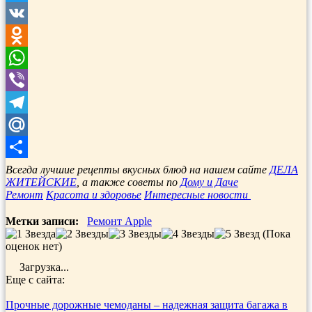
Twitter
VK
Odnoklassniki
WhatsApp
Viber
Telegram
Mail.Ru
Отправить
Всегда лучшие рецепты вкусных блюд на нашем сайте
ДЕЛА
ЖИТЕЙСКИЕ
, а также советы по
Дому и Даче
Ремонт
Красота и здоровье
Интересные новости
Метки записи:
Ремонт Apple
(Пока
оценок нет)
Загрузка...
Еще с сайта:
Прочные дорожные чемоданы – надежная защита багажа в