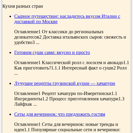
Кухня разных стран
Сырное путешествие: насладитесь вкусом Италии с
доставкой по Москве
Оглавление1 От классики до региональных
деликатесов2 Доставка итальянских сыров: свежесть и
удобство3 ...
Готовим суши сами: вкусно и просто
Оглавление1 Классический ролл с лососем и авокадо1.1
Как приготовить?1.1.1 Интересный факт о суши2 Ролл
...
Лучушие рецепты грузинской кухни — хачапури
Оглавление1 Рецепт хачапури по-Имеретински1.1
Ингредиенты1.2 Процесс приготовления хачапури1.3
Лайфхак ...
Сеты для вечеринок: что предложить гостям
Оглавление1 Сеты для вечеринок: новые тренды и
идеи1.1 Популярные социальные сети и вечеринки: