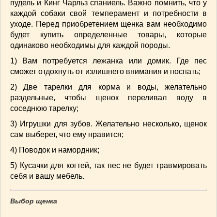
пудель и Кинг Чарльз спаниель. Важно помнить, что у
ВАШИ РЕЦЕПТЫ
(3)
каждой собаки свой темперамент и потребности в
ДЕТСКОЕ МЕНЮ
(1)
уходе. Перед приобретением щенка вам необходимо
будет купить определенные товары, которые
ЛАЙФХАК
(23)
одинаково необходимы для каждой породы.
МОДА
(102)
1) Вам потребуется лежанка или домик. Где пес
РЕМОНТ
(28)
сможет отдохнуть от излишнего внимания и поспать;
японская кухня
(1)
2) Две тарелки для корма и воды, желательно
раздельные, чтобы щенок переливал воду в
соседнюю тарелку;
3) Игрушки для зубов. Желательно несколько, щенок
сам выберет, что ему нравится;
4) Поводок и намордник;
5) Кусачки для когтей, так пес не будет травмировать
себя и вашу мебель.
Выбор щенка