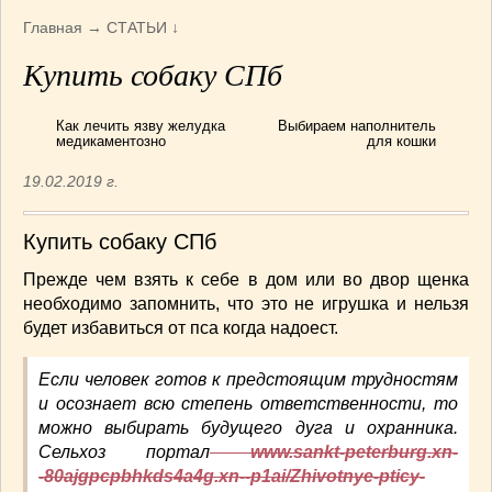
Армянская
(4)
Главная
→
СТАТЬИ
↓
Болгарская
(8)
Купить собаку СПб
Грузинская
(10)
Индийская
(9)
Как лечить язву желудка
Выбираем наполнитель
Ирландские блюда
(6)
медикаментозно
для кошки
Итальянская
(14)
19.02.2019 г.
Корейская
(3)
Марокканская
(15)
Купить собаку СПб
Румынская кухня
(5)
Узбекская
(14)
Прежде чем взять к себе в дом или во двор щенка
необходимо запомнить, что это не игрушка и нельзя
Швейцарская
(6)
будет избавиться от пса когда надоест.
ПЕРВЫЕ БЛЮДА
(56)
ПОСТНЫЕ БЛЮДА
(52)
Если человек готов к предстоящим трудностям
САЛАТИКИ
(132)
и осознает всю степень ответственности, то
Мясные
(33)
можно выбирать будущего дуга и охранника.
Овощные
(52)
Сельхоз портал
www.sankt-peterburg.xn-
-80ajgpcpbhkds4a4g.xn--p1ai/Zhivotnye-pticy-
Рыбные
(18)