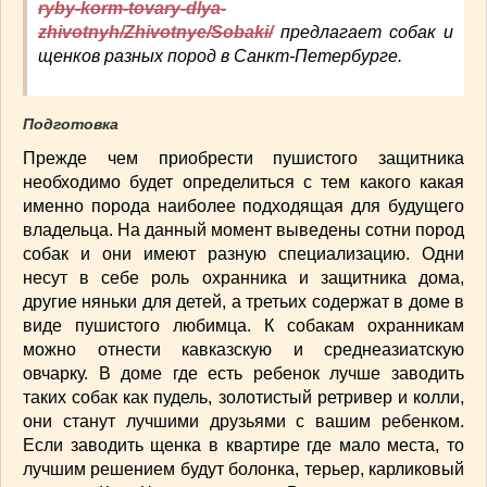
ryby-korm-tovary-dlya-
СОУСЫ
(6)
zhivotnyh/Zhivotnye/Sobaki/
предлагает собак и
ПЕЧЕМ ВМЕСТЕ
(257)
щенков разных пород в Санкт-Петербурге.
Блинчики
(13)
Печенье
(22)
Подготовка
Пироги
(139)
Пирожные
(13)
Прежде чем приобрести пушистого защитника
необходимо будет определиться с тем какого какая
Торты
(54)
именно порода наиболее подходящая для будущего
Торты без выпечки
(7)
владельца. На данный момент выведены сотни пород
НАПИТКИ
(26)
собак и они имеют разную специализацию. Одни
КРАСОТА И ЗДОРОВЬЕ
(185)
несут в себе роль охранника и защитника дома,
САМОРАЗВИТИЕ
(12)
другие няньки для детей, а третьих содержат в доме в
ИНТЕРЕСНЫЕ НОВОСТИ
(38)
виде пушистого любимца. К собакам охранникам
можно отнести кавказскую и среднеазиатскую
СТАТЬИ
(272)
овчарку. В доме где есть ребенок лучше заводить
отдых
(25)
таких собак как пудель, золотистый ретривер и колли,
ЛЕЧЕБНЫЕ СВОЙСТВА ПИЩЕВЫХ РАСТЕНИЙ
они станут лучшими друзьями с вашим ребенком.
(56)
Если заводить щенка в квартире где мало места, то
СЕМЬЯ
(107)
лучшим решением будут болонка, терьер, карликовый
ДОМ и ДАЧА
(140)