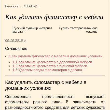
Армянская
(4)
Главная
→
СТАТЬИ
↓
Болгарская
(8)
Как удалить фломастер с мебели
Грузинская
(10)
Индийская
(9)
Русский сувенир интернет
Купить тестораскаточную
Ирландские блюда
(6)
магазин
машину
Итальянская
(14)
09.10.2018 г.
Корейская
(3)
Оглавление
Марокканская
(15)
Румынская кухня
(5)
1
Как удалить фломастер с мебели в домашних условиях
Узбекская
(14)
1.1
Как отмыть фломастер с деревянной мебели
1.2
Как отмыть фломастер с тканевой мебели
Швейцарская
(6)
1.3
Удаляем следы фломастеров с дивана
ПЕРВЫЕ БЛЮДА
(56)
ПОСТНЫЕ БЛЮДА
(52)
Как удалить фломастер с мебели в
САЛАТИКИ
(132)
домашних условиях
Мясные
(33)
Современная промышленность выпускает
Овощные
(52)
фломастеры разного типа. В зависимости от
Рыбные
(18)
разновидности этого средства для детских художеств