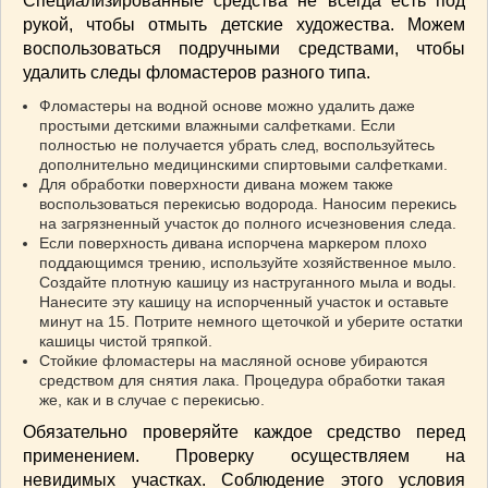
Специализированные средства не всегда есть под
рукой, чтобы отмыть детские художества. Можем
воспользоваться подручными средствами, чтобы
удалить следы фломастеров разного типа.
Фломастеры на водной основе можно удалить даже
простыми детскими влажными салфетками. Если
полностью не получается убрать след, воспользуйтесь
дополнительно медицинскими спиртовыми салфетками.
Для обработки поверхности дивана можем также
воспользоваться перекисью водорода. Наносим перекись
на загрязненный участок до полного исчезновения следа.
Если поверхность дивана испорчена маркером плохо
поддающимся трению, используйте хозяйственное мыло.
Создайте плотную кашицу из наструганного мыла и воды.
Нанесите эту кашицу на испорченный участок и оставьте
минут на 15. Потрите немного щеточкой и уберите остатки
кашицы чистой тряпкой.
Стойкие фломастеры на масляной основе убираются
средством для снятия лака. Процедура обработки такая
же, как и в случае с перекисью.
Обязательно проверяйте каждое средство перед
применением. Проверку осуществляем на
невидимых участках. Соблюдение этого условия