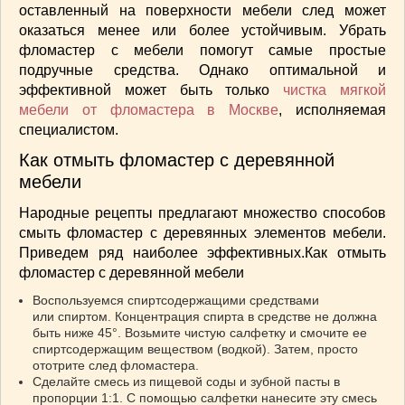
оставленный на поверхности мебели след может
СОУСЫ
(6)
оказаться менее или более устойчивым. Убрать
ПЕЧЕМ ВМЕСТЕ
(257)
фломастер с мебели помогут самые простые
Блинчики
(13)
подручные средства. Однако оптимальной и
Печенье
(22)
эффективной может быть только
чистка мягкой
Пироги
(139)
мебели от фломастера в Москве
, исполняемая
Пирожные
(13)
специалистом.
Торты
(54)
Как отмыть фломастер с деревянной
Торты без выпечки
(7)
мебели
НАПИТКИ
(26)
Народные рецепты предлагают множество способов
КРАСОТА И ЗДОРОВЬЕ
(185)
смыть фломастер с деревянных элементов мебели.
САМОРАЗВИТИЕ
(12)
Приведем ряд наиболее эффективных.
Как отмыть
ИНТЕРЕСНЫЕ НОВОСТИ
(38)
фломастер с деревянной мебели
СТАТЬИ
(272)
Воспользуемся спиртсодержащими средствами
отдых
(25)
или спиртом. Концентрация спирта в средстве не должна
быть ниже 45°. Возьмите чистую салфетку и смочите ее
ЛЕЧЕБНЫЕ СВОЙСТВА ПИЩЕВЫХ РАСТЕНИЙ
спиртсодержащим веществом (водкой). Затем, просто
(56)
ототрите след фломастера.
СЕМЬЯ
(107)
Сделайте смесь из пищевой соды и зубной пасты в
пропорции 1:1. С помощью салфетки нанесите эту смесь
ДОМ и ДАЧА
(140)