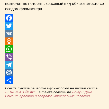
позволит не потерять красивый вид обивки вместе со
следом фломастера.
Facebook
Twitter
VK
Odnoklassniki
WhatsApp
Viber
Telegram
Mail.Ru
Отправить
Всегда лучшие рецепты вкусных блюд на нашем сайте
ДЕЛА ЖИТЕЙСКИЕ
, а также советы по
Дому и Даче
Ремонт
Красота и здоровье
Интересные новости