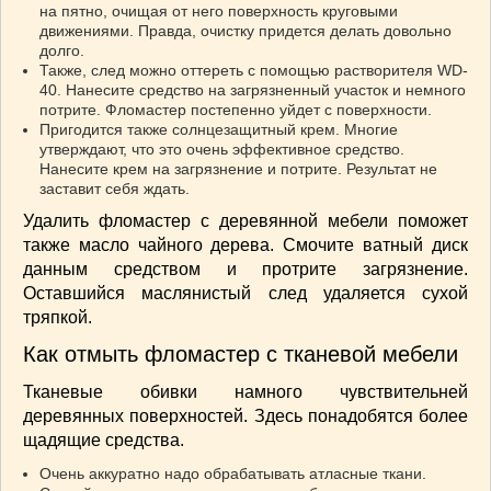
на пятно, очищая от него поверхность круговыми
ВАШИ РЕЦЕПТЫ
(3)
движениями. Правда, очистку придется делать довольно
долго.
ДЕТСКОЕ МЕНЮ
(1)
Также, след можно оттереть с помощью растворителя WD-
ЛАЙФХАК
(23)
40. Нанесите средство на загрязненный участок и немного
МОДА
(102)
потрите. Фломастер постепенно уйдет с поверхности.
Пригодится также солнцезащитный крем. Многие
РЕМОНТ
(28)
утверждают, что это очень эффективное средство.
японская кухня
(1)
Нанесите крем на загрязнение и потрите. Результат не
заставит себя ждать.
Удалить фломастер с деревянной мебели поможет
также масло чайного дерева. Смочите ватный диск
данным средством и протрите загрязнение.
Оставшийся маслянистый след удаляется сухой
тряпкой.
Как отмыть фломастер с тканевой мебели
Тканевые обивки намного чувствительней
деревянных поверхностей. Здесь понадобятся более
щадящие средства.
Очень аккуратно надо обрабатывать атласные ткани.