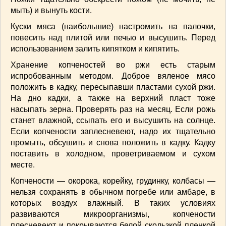
мыть) и вынуть кости.
Куски мяса (наибольшие) настромить на палочки,
повесить над плитой или печью и высушить. Перед
использованием залить кипятком и кипятить.
Хранение копченостей во ржи есть старым
испробованным методом. Доброе вяленое мясо
положить в кадку, пересыпавши пластами сухой ржи.
На дно кадки, а также на верхний пласт тоже
насыпать зерна. Проверять раз на месяц. Если рожь
станет влажной, ссыпать его и высушить на солнце.
Если копчености заплесневеют, надо их тщательно
промыть, обсушить и снова положить в кадку. Кадку
поставить в холодном, проветриваемом и сухом
месте.
Копчености — окорока, корейку, грудинку, колбасы —
нельзя сохранять в обычном погребе или амбаре, в
которых воздух влажный. В таких условиях
развиваются микроорганизмы, копчености
плесневеют и покрываются белой скользкой пленкой