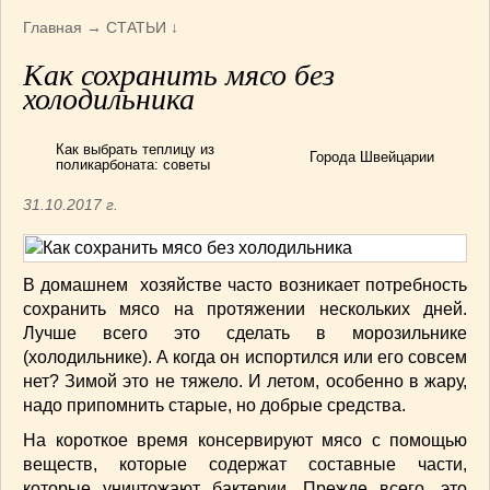
Армянская
(4)
Главная
→
СТАТЬИ
↓
Болгарская
(8)
Как сохранить мясо без
Грузинская
(10)
холодильника
Индийская
(9)
Ирландские блюда
(6)
Как выбрать теплицу из
Города Швейцарии
Итальянская
(14)
поликарбоната: советы
Корейская
(3)
31.10.2017 г.
Марокканская
(15)
Румынская кухня
(5)
Узбекская
(14)
В домашнем хозяйстве часто возникает потребность
Швейцарская
(6)
сохранить мясо на протяжении нескольких дней.
ПЕРВЫЕ БЛЮДА
(56)
Лучше всего это сделать в морозильнике
(холодильнике). А когда он испортился или его совсем
ПОСТНЫЕ БЛЮДА
(52)
нет? Зимой это не тяжело. И летом, особенно в жару,
САЛАТИКИ
(132)
надо припомнить старые, но добрые средства.
Мясные
(33)
На короткое время консервируют мясо с помощью
Овощные
(52)
веществ, которые содержат составные части,
Рыбные
(18)
которые уничтожают бактерии. Прежде всего, это