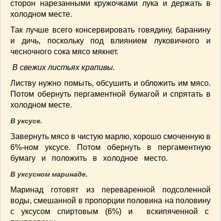
сторон нарезанными кружочками лука и держать в
ВАШИ РЕЦЕПТЫ
(3)
холодном месте.
ДЕТСКОЕ МЕНЮ
(1)
Так лучше всего консервировать говядину, баранину
ЛАЙФХАК
(23)
и дичь, поскольку под влиянием луковичного и
МОДА
(102)
чесночного сока мясо мякнет.
РЕМОНТ
(28)
В свежих листьях крапивы.
японская кухня
(1)
Листву нужно помыть, обсушить и обложить им мясо.
Потом обернуть пергаментной бумагой и спрятать в
холодном месте.
В уксусе.
Завернуть мясо в чистую марлю, хорошо смоченную в
6%-ном уксусе. Потом обернуть в пергаментную
бумагу и положить в холодное место.
В уксусном маринаде.
Маринад готовят из переваренной подсоленной
воды, смешанной в пропорции половина на половину
с уксусом спиртовым (6%) и вскипяченной с