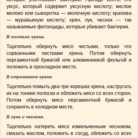
СОУСЫ
(6)
уксус, который содержит уксусную кислоту; кислое
ПЕЧЕМ ВМЕСТЕ
(257)
молоко или сыворотка — молочную кислоту; крапива
Блинчики
(13)
— муравьиную кислоту; хрен, лук, чеснок — так
называемые фитонциды, которые убивают бактерии.
Печенье
(22)
Пироги
(139)
В листьях хрена.
Пирожные
(13)
Тщательно обернуть мясо чистыми, только что
Торты
(54)
сорванными листками хрена. Потом обернуть
Торты без выпечки
(7)
пергаментной бумагой или алюминиевой фольгой и
положить в прохладное место.
НАПИТКИ
(26)
КРАСОТА И ЗДОРОВЬЕ
(185)
В строганном хрене.
САМОРАЗВИТИЕ
(12)
Тщательно помыть два-три корешка хрена, настругать
ИНТЕРЕСНЫЕ НОВОСТИ
(38)
их на тонкие полоски и обложить мясо со всех сторон.
СТАТЬИ
(272)
Потом обернуть мясо пергаментной бумагой и
сохранять в холодном месте.
отдых
(25)
ЛЕЧЕБНЫЕ СВОЙСТВА ПИЩЕВЫХ РАСТЕНИЙ
В луке и чесноке.
(56)
Тщательно натереть мясо измельченным чесноком,
СЕМЬЯ
(107)
смазать маслом, положить в сосуд, обложить со всех
ДОМ и ДАЧА
(140)