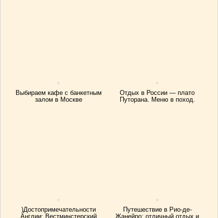
Выбираем кафе с банкетным
Отдых в России — плато
залом в Москве
Путорана. Меню в поход.
)Достопримечательности
Путешествие в Рио-де-
Англии: Вестминстерский
Жанейро: отличный отдых и