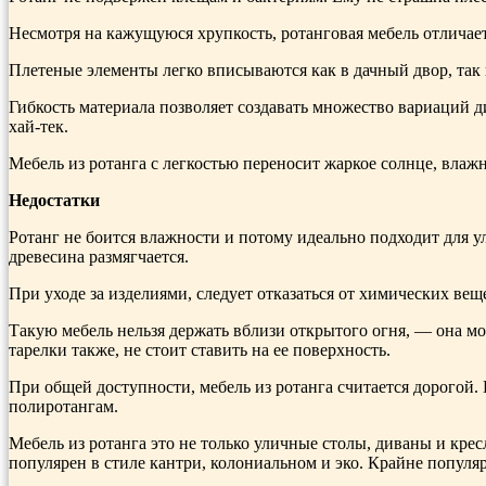
Несмотря на кажущуюся хрупкость, ротанговая мебель отличает
Плетеные элементы легко вписываются как в дачный двор, так и
Гибкость материала позволяет создавать множество вариаций 
хай-тек.
Мебель из ротанга с легкостью переносит жаркое солнце, влаж
Недостатки
Ротанг не боится влажности и потому идеально подходит для ул
древесина размягчается.
При уходе за изделиями, следует отказаться от химических в
Такую мебель нельзя держать вблизи открытого огня, — она мо
тарелки также, не стоит ставить на ее поверхность.
При общей доступности, мебель из ротанга считается дорогой
полиротангам.
Мебель из ротанга это не только уличные столы, диваны и кре
популярен в стиле кантри, колониальном и эко. Крайне популя