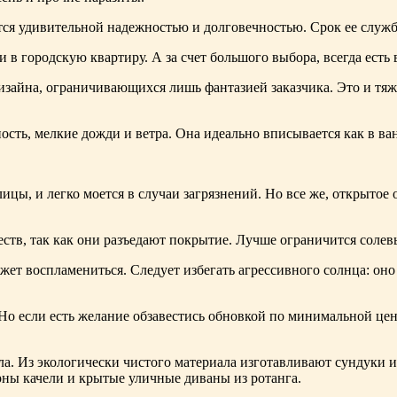
ся удивительной надежностью и долговечностью. Срок ее службы
 в городскую квартиру. А за счет большого выбора, всегда есть 
дизайна, ограничивающихся лишь фантазией заказчика. Это и т
ность, мелкие дожди и ветра. Она идеально вписывается как в в
ицы, и легко моется в случаи загрязнений. Но все же, открытое
еществ, так как они разъедают покрытие. Лучше ограничится сол
жет воспламениться. Следует избегать агрессивного солнца: он
. Но если есть желание обзавестись обновкой по минимальной ц
сла. Из экологически чистого материала изготавливают сундуки 
рны качели и крытые уличные диваны из ротанга.