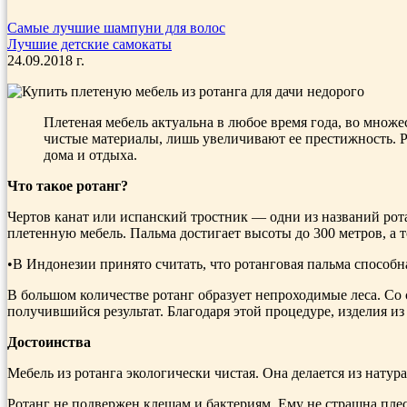
Самые лучшие шампуни для волос
Лучшие детские самокаты
24.09.2018 г.
Плетеная мебель актуальна в любое время года, во множе
чистые материалы, лишь увеличивают ее престижность. 
дома и отдыха.
Что такое ротанг?
Чертов канат или испанский тростник — одни из названий рот
плетенную мебель. Пальма достигает высоты до 300 метров, а 
•В Индонезии принято считать, что ротанговая пальма способн
В большом количестве ротанг образует непроходимые леса. Со 
получившийся результат. Благодаря этой процедуре, изделия и
Достоинства
Мебель из ротанга экологически чистая. Она делается из нату
Ротанг не подвержен клещам и бактериям. Ему не страшна плес