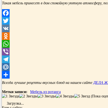
Такая мебель принесет в дом спокойную уютную атмосферу, поз
Facebook
Twitter
VK
Odnoklassniki
WhatsApp
Viber
Telegram
Mail.Ru
Отправить
Всегда лучшие рецепты вкусных блюд на нашем сайте
ДЕЛА 
Метки записи:
Мебель из ротанга
(Пока оце
Загрузка...
Еще с сайта: