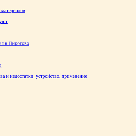
 материалов
 уют
ия в Пирогово
и
а и недостатки, устройство, применение