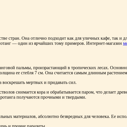
стве стран. Она отлично подходит как для уличных кафе, так и 
Ротанг — один из ярчайших тому примеров. Интернет-магазин
м
анговой пальмы, произрастающий в тропических лесах. Основно
толщина ее стебля 7 см. Она считается самым длинным растением
а воскрешать мертвых и придавать сил.
стволов снимается кора и обрабатывается паром, что делает дре
з ротанга получаются прочными и твердыми.
ральных материалов, абсолютно безвредных для человека. Ее исп
ень и прочие паразиты.