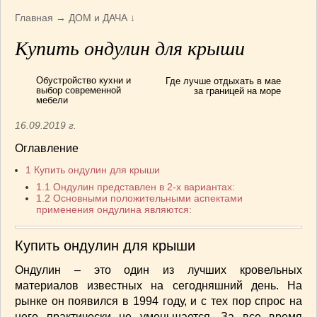
Армянская
(4)
Главная
→
ДОМ и ДАЧА
↓
Болгарская
(8)
Купить ондулин для крыши
Грузинская
(10)
Индийская
(9)
Обустройство кухни и
Где лучше отдыхать в мае
Ирландские блюда
(6)
выбор современной
за границей на море
мебели
Итальянская
(14)
Корейская
(3)
16.09.2019 г.
Марокканская
(15)
Оглавление
Румынская кухня
(5)
1
Купить ондулин для крыши
Узбекская
(14)
1.1
Ондулин представлен в 2-х вариантах:
Швейцарская
(6)
1.2
Основными положительными аспектами
применения ондулина являются:
ПЕРВЫЕ БЛЮДА
(56)
ПОСТНЫЕ БЛЮДА
(52)
Купить ондулин для крыши
САЛАТИКИ
(132)
Ондулин – это один из лучших кровельных
Мясные
(33)
материалов известных на сегодняшний день. На
Овощные
(52)
рынке он появился в 1994 году, и с тех пор спрос на
Рыбные
(18)
него практически не уменьшается. За все время