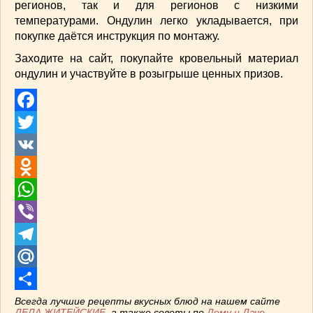
регионов, так и для регионов с низкими
температурами. Ондулин легко укладывается, при
покупке даётся инструкция по монтажу.
Заходите на сайт, покупайте кровельный материал
ондулин и участвуйте в розыгрыше ценных призов.
Facebook
Twitter
VK
Odnoklassniki
WhatsApp
Viber
Telegram
Mail.Ru
Отправить
Всегда лучшие рецепты вкусных блюд на нашем сайте
ДЕЛА ЖИТЕЙСКИЕ
, а также советы по
Дому и Даче