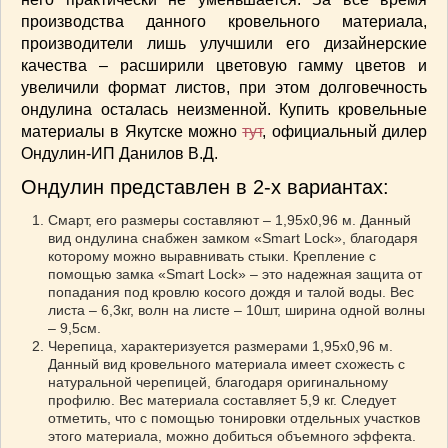
СОУСЫ
(6)
производства данного кровельного материала,
ПЕЧЕМ ВМЕСТЕ
(257)
производители лишь улучшили его дизайнерские
Блинчики
(13)
качества – расширили цветовую гамму цветов и
увеличили формат листов, при этом долговечность
Печенье
(22)
ондулина осталась неизменной. Купить кровельные
Пироги
(139)
материалы в Якутске можно
тут
, официальный дилер
Пирожные
(13)
Ондулин-ИП Данилов В.Д.
Торты
(54)
Ондулин представлен в 2-х вариантах:
Торты без выпечки
(7)
НАПИТКИ
(26)
Смарт, его размеры составляют – 1,95х0,96 м. Данный
вид ондулина снабжен замком «Smart Lock», благодаря
КРАСОТА И ЗДОРОВЬЕ
(185)
которому можно выравнивать стыки. Крепление с
САМОРАЗВИТИЕ
(12)
помощью замка «Smart Lock» – это надежная защита от
попадания под кровлю косого дождя и талой воды. Вес
ИНТЕРЕСНЫЕ НОВОСТИ
(38)
листа – 6,3кг, волн на листе – 10шт, ширина одной волны
СТАТЬИ
(272)
– 9,5см.
Черепица, характеризуется размерами 1,95х0,96 м.
отдых
(25)
Данный вид кровельного материала имеет схожесть с
ЛЕЧЕБНЫЕ СВОЙСТВА ПИЩЕВЫХ РАСТЕНИЙ
натуральной черепицей, благодаря оригинальному
(56)
профилю. Вес материала составляет 5,9 кг. Следует
СЕМЬЯ
(107)
отметить, что с помощью тонировки отдельных участков
этого материала, можно добиться объемного эффекта.
ДОМ и ДАЧА
(140)