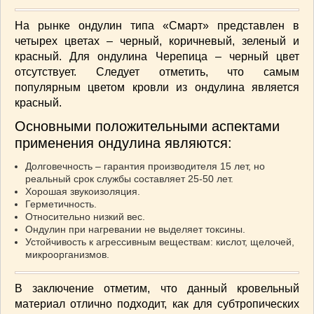
ВАШИ РЕЦЕПТЫ
(3)
На рынке ондулин типа «Смарт» представлен в
ДЕТСКОЕ МЕНЮ
(1)
четырех цветах – черный, коричневый, зеленый и
ЛАЙФХАК
(23)
красный. Для ондулина Черепица – черный цвет
МОДА
(102)
отсутствует. Следует отметить, что самым
популярным цветом кровли из ондулина является
РЕМОНТ
(28)
красный.
японская кухня
(1)
Основными положительными аспектами
применения ондулина являются:
Долговечность – гарантия производителя 15 лет, но
реальный срок службы составляет 25-50 лет.
Хорошая звукоизоляция.
Герметичность.
Относительно низкий вес.
Ондулин при нагревании не выделяет токсины.
Устойчивость к агрессивным веществам: кислот, щелочей,
микроорганизмов.
В заключение отметим, что данный кровельный
материал отлично подходит, как для субтропических