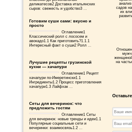
анализ
деликатесов2 Доставка итальянских
садов на
сыров: свежесть и удобство3 ...
их вли
развит
Готовим суши сами: вкусно и
просто
Оглавление1
Классический ролл с лососем и
авокадо1.1 Как приготовить?1.1.1
Интересный факт о суши2 Ролл ...
Отношен
мужч
женщиной
на часты
Лучушие рецепты грузинской
кухни — хачапури
Оглавление1 Рецепт
хачапури по-Имеретински1.1
Ингредиенты1.2 Процесс приготовления
хачапури1.3 Лайфхак ...
Оставьте
Сеты для вечеринок: что
предложить гостям
Оглавление1 Сеты
для вечеринок: новые тренды и идеи1.1
Популярные социальные сети и
вечеринки: взаимосвязь1.2 ...