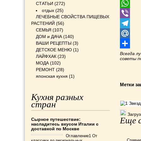
Odnoklass
СТАТЬИ
(272)
отдых
(25)
WhatsApp
ЛЕЧЕБНЫЕ СВОЙСТВА ПИЩЕВЫХ
РАСТЕНИЙ
(56)
Viber
СЕМЬЯ
(107)
Telegram
ДОМ и ДАЧА
(140)
ВАШИ РЕЦЕПТЫ
(3)
Mail.Ru
ДЕТСКОЕ МЕНЮ
(1)
Отправит
Всегда л
ЛАЙФХАК
(23)
советы 
МОДА
(102)
РЕМОНТ
(28)
японская кухня
(1)
Метки за
Кухня разных
стран
Загрузк
Еще с
Сырное путешествие:
насладитесь вкусом Италии с
доставкой по Москве
Оглавление1 От
Сравни
классики до региональных