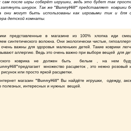
к сам после игры соберёт игрушки, ведь это будет так прост
 затянуть шнурок. Так же
"ВunnyНill"
представляет коврики б
а они могут быть использованы как игровыми тик и для с
ера детской комнаты.
рики представленные в магазине из 100% хлопка иди сме
ем синтетического волокна. Они экологически чистые, гипоаллер
очень важны для здоровья маленьких детей. Такие коврики легче
зывают аллергию. Ведь это очень важно при выборе вещей для де
тского коврика не должен быть белым , на нем буд
nnyНill"
предлагает множество расцветок , это нежно розовый 
с рисунок или просто яркой расцветки.
интернет магазин
"ВunnyНill"
Вы найдёте игрушки, одежду, акс
о полезных, интересных и нужных вещей.