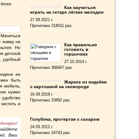
 блоки
Как научиться
играть на гитаре лёгкие мелодии
27.08.2021 г.
Прочитано 318011 раз.
 Меняться
) ковер не
Как правильно
рытия. Но
готовить в
ля детской
горшочках
й, удобный
27.10.2014 г.
Прочитано 306667 раз.
редина ее
лжен быть
Жаркое из индейки
ся мебель,
с картошкой на сковороде
рик нужен
16.09.2019 г.
 удобство
Прочитано 33892 раз.
 чистить и
Голубика, протертая с сахаром
g/kruglye/
24.03.2012 г.
 найдёте
Прочитано 24743 раз.
ей. Ваш