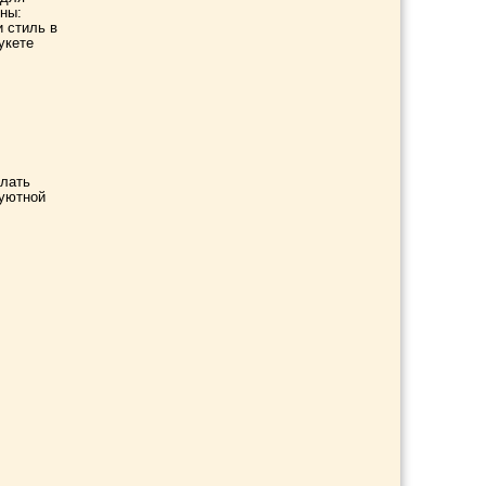
ны:
и стиль в
укете
елать
 уютной