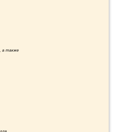
, а также
и
 для