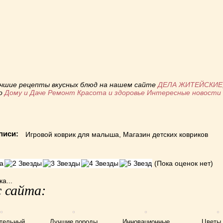
niki
ь
учшие рецепты вкусных блюд на нашем сайте
ДЕЛА ЖИТЕЙСКИЕ
по
Дому и Даче
Ремонт
Красота и здоровье
Интересные новост
писи:
Игровой коврик для малыша
,
Магазин детских ковриков
(Пока оценок нет)
а...
 сайта:
тельный
Лучшие породы
Инновационные
Цветы