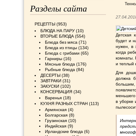
Техно
Разделы сайта
27.04.201
РЕЦЕПТЫ
(953)
БЛЮДА НА ПАРУ
(10)
Детская 
ВТОРЫЕ БЛЮДА
(554)
будет и н
Блюда без мяса
(71)
нужен, в
Блюда из птицы
(134)
когда реб
Блюда с грибами
(65)
комнаты. 
Гарниры
(16)
и теплый 
Мясные блюда
(176)
Рыбные блюда
(84)
Для дошк
ДЕСЕРТЫ
(38)
должна б
ЗАВТРАКИ
(31)
большим, 
ЗАКУСКИ
(102)
появляет
КОНСЕРВАЦИЯ
(34)
меньшего 
Варенья
(18)
в уборке 
КУХНЯ РАЗНЫХ СТРАН
(113)
пылесосит
Армянская
(4)
Болгарская
(8)
Грузинская
(10)
Интерн
Индийская
(9)
предст
Ирландские блюда
(6)
многоф