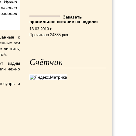
о. Нужно
ольшего
оздания
Заказать
правильное питание на неделю
13.03.2019 г.
Прочитано 24335 раз.
шанные с
генные эти
 чистить,
тей.
Счётчик
ут видны
или нежно
ессуары и