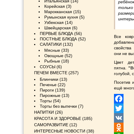
Итальянская
(14)
ребёно
Корейская
(3)
только
Марокканская
(15)
размер
Румынская кухня
(5)
интерь
Узбекская
(14)
Швейцарская
(6)
ПЕРВЫЕ БЛЮДА
(56)
Все ков
ПОСТНЫЕ БЛЮДА
(52)
добавлени
САЛАТИКИ
(132)
свойства 
Мясные
(33)
они не вы
Овощные
(52)
Рыбные
(18)
Цвет де
СОУСЫ
(6)
пятна.
"Вu
ПЕЧЕМ ВМЕСТЕ
(257)
голубой, 
Блинчики
(13)
Посетив 
Печенье
(22)
ещё мног
Пироги
(139)
Пирожные
(13)
Торты
(54)
Торты без выпечки
(7)
Facebook
НАПИТКИ
(26)
Twitter
КРАСОТА И ЗДОРОВЬЕ
(185)
САМОРАЗВИТИЕ
(12)
VK
ИНТЕРЕСНЫЕ НОВОСТИ
(38)