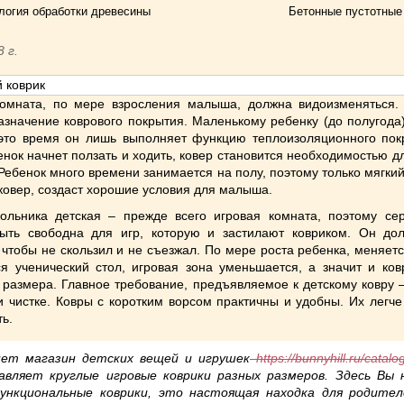
логия обработки древесины
Бетонные пустотные
8 г.
комната, по мере взросления малыша, должна видоизменяться.
азначение коврового покрытия. Маленькому ребенку (до полугода
 это время он лишь выполняет функцию теплоизоляционного пок
енок начнет ползать и ходить, ковер становится необходимостью д
Ребенок много времени занимается на полу, поэтому только мягки
ковер, создаст хорошие условия для малыша.
ольника детская – прежде всего игровая комната, поэтому се
ыть свободна для игр, которую и застилают ковриком. Он до
чтобы не скользил и не съезжал. По мере роста ребенка, меняет
ся ученический стол, игровая зона уменьшается, а значит и ков
размера. Главное требование, предъявляемое к детскому ковру –
и чистке. Ковры с коротким ворсом практичны и удобны. Их легче
ь.
ет магазин детских вещей и игрушек
https://bunnyhill.ru/catalo
авляет круглые игровые коврики разных размеров. Здесь Вы
ункциональные коврики, это настоящая находка для родител