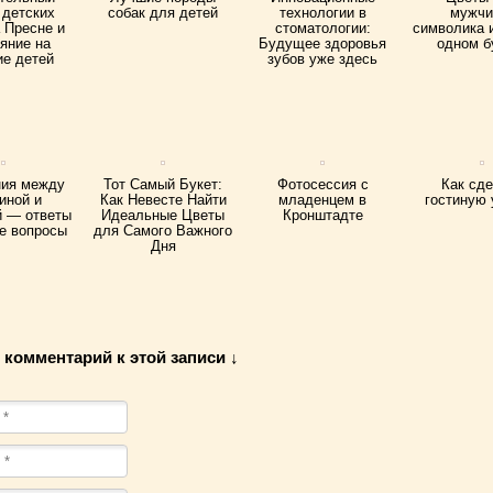
 детских
собак для детей
технологии в
мужчи
 Пресне и
стоматологии:
символика 
яние на
Будущее здоровья
одном б
ие детей
зубов уже здесь
ия между
Тот Самый Букет:
Фотосессия с
Как сд
иной и
Как Невесте Найти
младенцем в
гостиную
 — ответы
Идеальные Цветы
Кронштадте
е вопросы
для Самого Важного
Дня
 комментарий к этой записи ↓