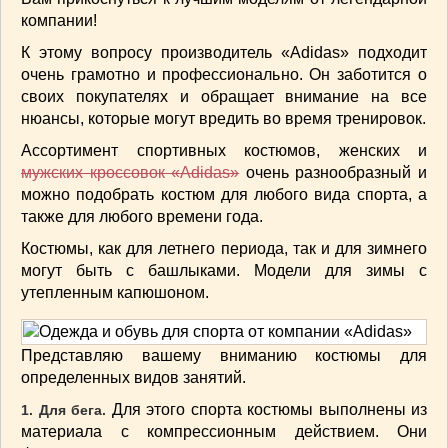
СОУСЫ
(6)
компании!
ПЕЧЕМ ВМЕСТЕ
(257)
К этому вопросу производитель «Adidas» подходит
Блинчики
(13)
очень грамотно и профессионально. Он заботится о
Печенье
(22)
своих покупателях и обращает внимание на все
Пироги
(139)
нюансы, которые могут вредить во время тренировок.
Пирожные
(13)
Ассортимент спортивных костюмов, женских и
Торты
(54)
мужских кроссовок «Adidas»
очень разнообразный и
Торты без выпечки
(7)
можно подобрать костюм для любого вида спорта, а
также для любого времени года.
НАПИТКИ
(26)
КРАСОТА И ЗДОРОВЬЕ
(185)
Костюмы, как для летнего периода, так и для зимнего
могут быть с башлыками. Модели для зимы с
САМОРАЗВИТИЕ
(12)
утепленным капюшоном.
ИНТЕРЕСНЫЕ НОВОСТИ
(38)
СТАТЬИ
(272)
отдых
(25)
Представляю вашему вниманию костюмы для
ЛЕЧЕБНЫЕ СВОЙСТВА ПИЩЕВЫХ РАСТЕНИЙ
определенных видов занятий.
(56)
Для этого спорта костюмы выполнены из
1. Для бега.
СЕМЬЯ
(107)
материала с компрессионным действием. Они
ДОМ и ДАЧА
(140)