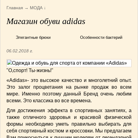
Армянская
(4)
Главная
→
МОДА
↓
Болгарская
(8)
Магазин обуви adidas
Грузинская
(10)
Индийская
(9)
Ирландские блюда
(6)
Элегантные брюки
Особенности бактерий
Итальянская
(14)
06.02.2018 г.
Корейская
(3)
Марокканская
(15)
Румынская кухня
(5)
"О,спорт! Ты-жизнь!"
Узбекская
(14)
«Adidas»- это высокое качество и многолетний опыт.
Швейцарская
(6)
Это залог процветания на рынке продаж во всем
ПЕРВЫЕ БЛЮДА
(56)
мире. Именно поэтому данный Бренд очень любим
всеми. Это классика во все времена.
ПОСТНЫЕ БЛЮДА
(52)
САЛАТИКИ
(132)
Для достижения эффекта в спортивных занятиях, а
также отличного здоровья и красивой физической
Мясные
(33)
формы необходимо уметь правильно выбирать для
Овощные
(52)
себя спортивный костюм и кроссовки. Мы предлагаем
Рыбные
(18)
Вам прикоснуться к лучшим моделям от легендарной