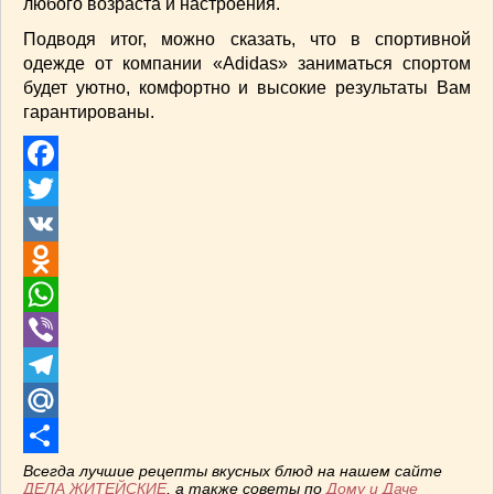
любого возраста и настроения.
Подводя итог, можно сказать, что в спортивной
одежде от компании «Adidas» заниматься спортом
будет уютно, комфортно и высокие результаты Вам
гарантированы.
Facebook
Twitter
VK
Odnoklassniki
WhatsApp
Viber
Telegram
Mail.Ru
Отправить
Всегда лучшие рецепты вкусных блюд на нашем сайте
ДЕЛА ЖИТЕЙСКИЕ
, а также советы по
Дому и Даче