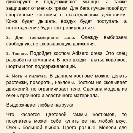
фиксируют и поддерживают мышцы, а также
ВАШИ РЕЦЕПТЫ
(3)
защищают от мелких травм. Для бега лучше подойдут
ДЕТСКОЕ МЕНЮ
(1)
спортивные костюмы с охлаждающим действием.
Кожа будет дышать, воздух будет поступать, а
ЛАЙФХАК
(23)
потоотделение будет контролироваться.
МОДА
(102)
РЕМОНТ
(28)
Одежду выбираем
2. Для тренажерного зала.
свободную, не сковывающую движения.
японская кухня
(1)
Подойдет костюм Adizero dress. Это спец
3. Теннис.
разработка компании. В него входит платье короткое,
шорты и топ поддерживающий.
В данном костюме можно делать
4. Йога и пилатес.
растяжки, повороты, наклоны. Костюм не сковывает
движений, не ограничивает тело. Сделана модель из
очень прочного и эластичного материала.
Выдерживает любые нагрузки.
Что касается цветовой гаммы костюмов, то
покупатель может себе купить ее на любой вкус.
Очень большой выбор. Цвета разные. Модели для