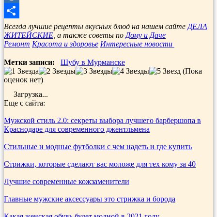
Mail.Ru
Отправить
Всегда лучшие рецепты вкусных блюд на нашем сайте
ДЕЛА
ЖИТЕЙСКИЕ
, а также советы по
Дому и Даче
Ремонт
Красота и здоровье
Интересные новости
Метки записи:
Шубу в Мурманске
(Пока
оценок нет)
Загрузка...
Еще с сайта:
Мужской стиль 2.0: секреты выбора лучшего барбершопа в
Краснодаре для современного джентльмена
Стильные и модные футболки с чем надеть и где купить
Стрижки, которые сделают вас моложе для тех кому за 40
Лучшие современные кожзаменители
Главные мужские аксессуары это стрижка и борода
Какая женская обувь будет модной в 2021 году