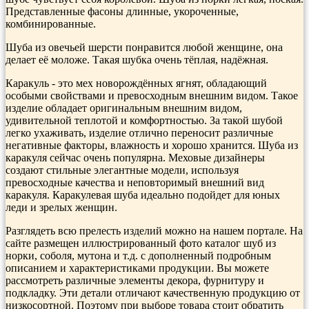
Представленные фасоны длинные, укороченные,
комбинированные.
Шуба из овечьей шерсти понравится любой женщине, она
делает её моложе. Такая шубка очень тёплая, надёжная.
Каракуль - это мех новорождённых ягнят, обладающий
особыми свойствами и превосходным внешним видом. Такое
изделие обладает оригинальным внешним видом,
удивительной теплотой и комфортностью. За такой шубой
легко ухаживать, изделие отлично переносит различные
негативные факторы, влажность и хорошо хранится. Шуба из
каракуля сейчас очень популярна. Меховые дизайнеры
создают стильные элегантные модели, используя
превосходные качества и неповторимый внешний вид
каракуля. Каракулевая шуба идеально подойдет для юных
леди и зрелых женщин.
Разглядеть всю прелесть изделий можно на нашем портале. На
сайте размещен иллюстрированный фото каталог шуб из
норки, соболя, мутона и т.д. с дополненный подробным
описанием и характеристиками продукции. Вы можете
рассмотреть различные элементы декора, фурнитуру и
подкладку. Эти детали отличают качественную продукцию от
низкосортной. Поэтому при выборе товара стоит обратить