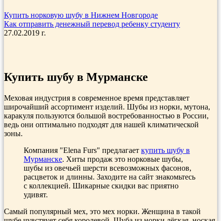
Купить норковую шубу в Нижнем Новгороде
Как отправить денежный перевод ребенку студенту
27.02.2019 г.
Купить шубу в Мурманске
Меховая индустрия в современное время представляет
широчайший ассортимент изделий. Шубы из норки, мутона,
каракуля пользуются большой востребованностью в России,
ведь они оптимально подходят для нашей климатической
зоны.
Компания "Elena Furs" предлагает
купить шубу в
Мурманске
. Хиты продаж это норковые шубы,
шубы из овечьей шерсти всевозможных фасонов,
расцветок и длинны. Заходите на сайт знакомьтесь
с коллекцией. Шикарные скидки вас приятно
удивят.
Самый популярный мех, это мех норки. Женщина в такой
шубе чувствует себя королевой. Шуба из норки лёгкая, ноская.