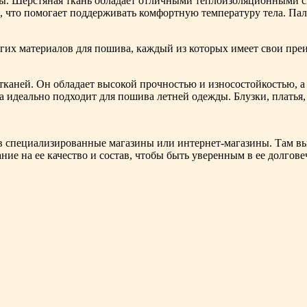
ы. Шерстяная ткань обладает отличными теплоизоляционными св
, что помогает поддерживать комфортную температуру тела. Паль
их материалов для пошива, каждый из которых имеет свои преи
 тканей. Он обладает высокой прочностью и износостойкостью, 
а идеально подходит для пошива летней одежды. Блузки, платья,
я в специализированные магазины или интернет-магазины. Там 
ие на ее качество и состав, чтобы быть уверенным в ее долгове