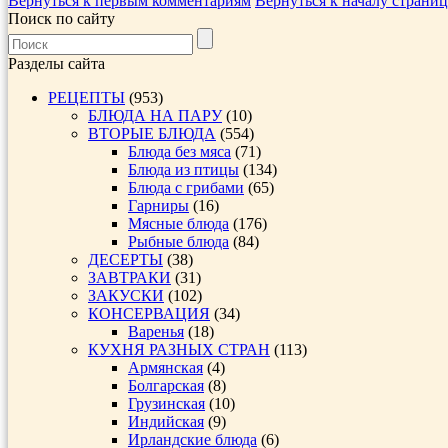
Вернуться к первым комментариям
Вернуться к началу страни
Поиск по сайту
Разделы сайта
РЕЦЕПТЫ
(953)
БЛЮДА НА ПАРУ
(10)
ВТОРЫЕ БЛЮДА
(554)
Блюда без мяса
(71)
Блюда из птицы
(134)
Блюда с грибами
(65)
Гарниры
(16)
Мясные блюда
(176)
Рыбные блюда
(84)
ДЕСЕРТЫ
(38)
ЗАВТРАКИ
(31)
ЗАКУСКИ
(102)
КОНСЕРВАЦИЯ
(34)
Варенья
(18)
КУХНЯ РАЗНЫХ СТРАН
(113)
Армянская
(4)
Болгарская
(8)
Грузинская
(10)
Индийская
(9)
Ирландские блюда
(6)