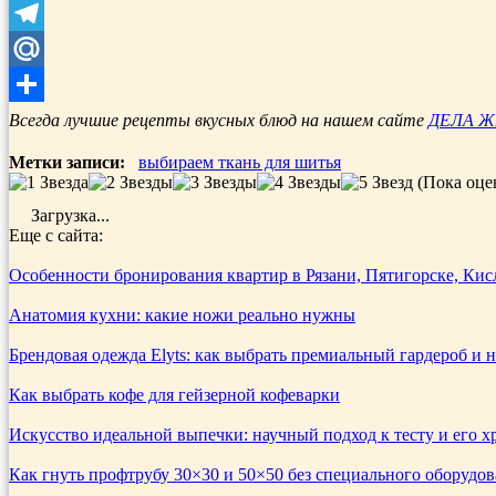
Viber
Telegram
Mail.Ru
Отправить
Всегда лучшие рецепты вкусных блюд на нашем сайте
ДЕЛА 
Метки записи:
выбираем ткань для шитья
(Пока оце
Загрузка...
Еще с сайта:
Особенности бронирования квартир в Рязани, Пятигорске, Кис
Анатомия кухни: какие ножи реально нужны
Брендовая одежда Elyts: как выбрать премиальный гардероб и 
Как выбрать кофе для гейзерной кофеварки
Искусство идеальной выпечки: научный подход к тесту и его 
Как гнуть профтрубу 30×30 и 50×50 без специального оборудо