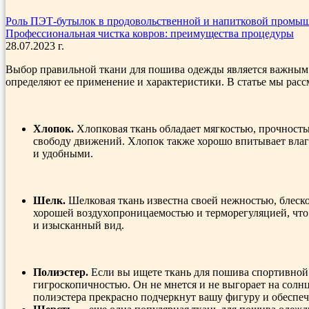
Роль ПЭТ-бутылок в продовольственной и напитковой промы
Профессиональная чистка ковров: преимущества процедуры
28.07.2023 г.
Выбор правильной ткани для пошива одежды является важным э
определяют ее применение и характеристики. В статье мы рас
Хлопок.
Хлопковая ткань обладает мягкостью, прочность
свободу движений. Хлопок также хорошо впитывает влагу
и удобными.
Шелк.
Шелковая ткань известна своей нежностью, блеско
хорошей воздухопроницаемостью и терморегуляцией, что
и изысканный вид.
Полиэстер.
Если вы ищете ткань для пошива спортивной 
гигроскопичностью. Он не мнется и не выгорает на солн
полиэстера прекрасно подчеркнут вашу фигуру и обеспеч