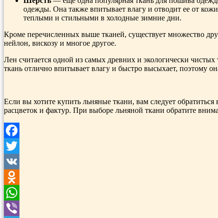
Шерсть
— еще одна популярная ткань для пошива одежд
одежды. Она также впитывает влагу и отводит ее от кожи
теплыми и стильными в холодные зимние дни.
Кроме перечисленных выше тканей, существует множество друг
нейлон, вискозу и многое другое.
Лен считается одной из самых древних и экологически чистых
ткань отлично впитывает влагу и быстро высыхает, поэтому он
Если вы хотите купить льняные ткани, вам следует обратитьс
расцветок и фактур. При выборе льняной ткани обратите вниман
Facebook
Twitter
VK
Odnoklassniki
WhatsApp