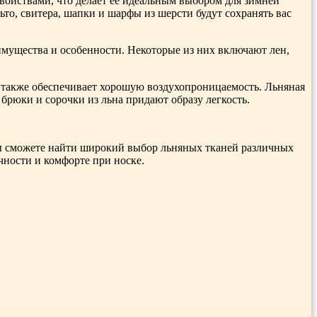
ойствами, что делает ее идеальным выбором для зимней
то, свитера, шапки и шарфы из шерсти будут сохранять вас
мущества и особенности. Некоторые из них включают лен,
а также обеспечивает хорошую воздухопроницаемость. Льняная
 брюки и сорочки из льна придают образу легкость.
вы сможете найти широкий выбор льняных тканей различных
чности и комфорте при носке.