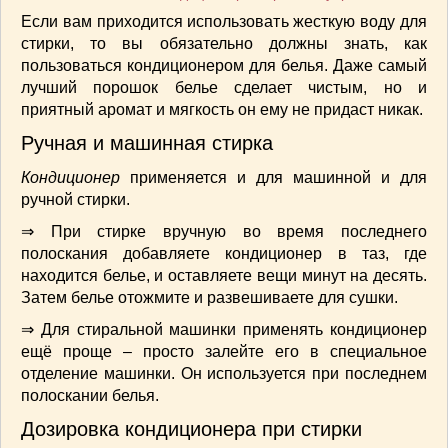
СОУСЫ
(6)
Если вам приходится использовать жесткую воду для
ПЕЧЕМ ВМЕСТЕ
(257)
стирки, то вы обязательно должны знать, как
Блинчики
(13)
пользоваться кондиционером для белья. Даже самый
лучший порошок белье сделает чистым, но и
Печенье
(22)
приятный аромат и мягкость он ему не придаст никак.
Пироги
(139)
Ручная и машинная стирка
Пирожные
(13)
Торты
(54)
Кондиционер
применяется и для машинной и для
Торты без выпечки
(7)
ручной стирки.
НАПИТКИ
(26)
⇒ При стирке вручную во время последнего
КРАСОТА И ЗДОРОВЬЕ
(185)
полоскания добавляете кондиционер в таз, где
САМОРАЗВИТИЕ
(12)
находится белье, и оставляете вещи минут на десять.
Затем белье отожмите и развешиваете для сушки.
ИНТЕРЕСНЫЕ НОВОСТИ
(38)
СТАТЬИ
(272)
⇒ Для стиральной машинки применять кондиционер
отдых
(25)
ещё проще – просто залейте его в специальное
отделение машинки. Он используется при последнем
ЛЕЧЕБНЫЕ СВОЙСТВА ПИЩЕВЫХ РАСТЕНИЙ
(56)
полоскании белья.
СЕМЬЯ
(107)
Дозировка кондиционера при стирки
ДОМ и ДАЧА
(140)