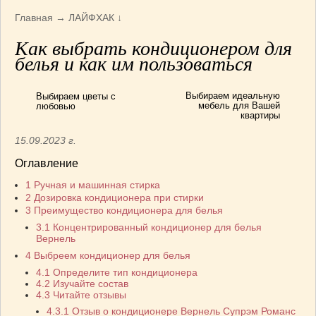
Армянская
(4)
Главная
→
ЛАЙФХАК
↓
Болгарская
(8)
Как выбрать кондиционером для
Грузинская
(10)
белья и как им пользоваться
Индийская
(9)
Ирландские блюда
(6)
Выбираем идеальную
Выбираем цветы с
Итальянская
(14)
мебель для Вашей
любовью
квартиры
Корейская
(3)
15.09.2023 г.
Марокканская
(15)
Румынская кухня
(5)
Оглавление
Узбекская
(14)
1
Ручная и машинная стирка
Швейцарская
(6)
2
Дозировка кондиционера при стирки
3
Преимущество кондиционера для белья
ПЕРВЫЕ БЛЮДА
(56)
3.1
Концентрированный кондиционер для белья
ПОСТНЫЕ БЛЮДА
(52)
Вернель
САЛАТИКИ
(132)
4
Выбреем кондиционер для белья
Мясные
(33)
4.1
Определите тип кондиционера
4.2
Изучайте состав
Овощные
(52)
4.3
Читайте отзывы
Рыбные
(18)
4.3.1
Отзыв о кондиционере Вернель Супрэм Романс