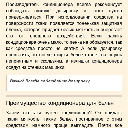
Производитель кондиционера всегда рекомендует
ВАШИ РЕЦЕПТЫ
(3)
соблюдать нужную дозировку и этого нужно
ДЕТСКОЕ МЕНЮ
(1)
придерживаться. При использовании средства на
ЛАЙФХАК
(23)
поверхности ткани появляется тоненькая защитная
МОДА
(102)
пленка, которая придает белью мягкость и оберегает
его от внешнего воздействия. Если залить
РЕМОНТ
(28)
кондиционера очень мало, то пенка не образуется, так
японская кухня
(1)
как средства просто не хватит. А если дозировку
превысить, то после стирки белье станет на ощупь
неприятным и скользким, а излишки кондиционера
осядут на стенках машинки.
Важно! Всегда соблюдайте дозировку.
Преимущество кондиционера для белья
Зачем все-таки нужен кондиционер? Он придаст
ткани мягкость, также белье, постиранное с этим
средством намного проще выгладить. Почти все